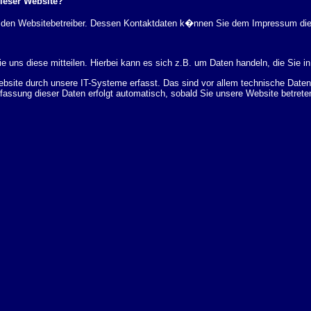
dieser Website?
rch den Websitebetreiber. Dessen Kontaktdaten k�nnen Sie dem Impressum di
 uns diese mitteilen. Hierbei kann es sich z.B. um Daten handeln, die Sie in
ite durch unsere IT-Systeme erfasst. Das sind vor allem technische Daten (
rfassung dieser Daten erfolgt automatisch, sobald Sie unsere Website betrete
Bereitstellung der Website zu gew�hrleisten. Andere Daten k�nnen zur Analyse
 �ber Herkunft, Empf�nger und Zweck Ihrer gespeicherten personenbezogenen
r L�schung dieser Daten zu verlangen. Hierzu sowie zu weiteren Fragen z
en Adresse an uns wenden. Des Weiteren steht Ihnen ein Beschwerderecht be
statistisch ausgewertet werden. Das geschieht vor allem mit Cookies und mi
 erfolgt in der Regel anonym; das Surf-Verhalten kann nicht zu Ihnen zur�c
enutzung bestimmter Tools verhindern. Detaillierte Informationen dazu finden 