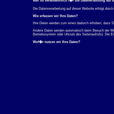
Wer ist verantwortlich f�r die Datenerfassung auf 
Die Datenverarbeitung auf dieser Website erfolgt du
Wie erfassen wir Ihre Daten?
Ihre Daten werden zum einen dadurch erhoben, dass Sie
Andere Daten werden automatisch beim Besuch der Webs
Betriebssystem oder Uhrzeit des Seitenaufrufs). Die E
Wof�r nutzen wir Ihre Daten?
Ein Teil der Daten wird erhoben, um eine fehlerfreie 
verwendet werden.
Welche Rechte haben Sie bez�glich Ihrer Daten?
Sie haben jederzeit das Recht unentgeltlich Auskunft
au�erdem ein Recht, die Berichtigung, Sperrung ode
Sie sich jederzeit unter der im Impressum angegeben
Aufsichtsbeh�rde zu.
Analyse-Tools und Tools von Drittanbietern
Beim Besuch unserer Website kann Ihr Surf-Verhalten 
Analyseprogrammen. Die Analyse Ihres Surf-Verhaltens
dieser Analyse widersprechen oder sie durch die Nichtb
Datenschutzerkl�rung.