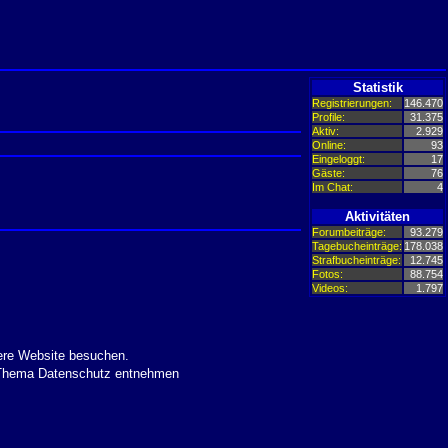
Statistik
Registrierungen:
146.470
Profile:
31.375
Aktiv:
2.929
Online:
93
Eingeloggt:
17
Gäste:
76
Im Chat:
4
Aktivitäten
Forumbeiträge:
93.279
Tagebucheinträge:
178.038
Strafbucheinträge:
12.745
Fotos:
88.754
Videos:
1.797
ere Website besuchen.
m Thema Datenschutz entnehmen