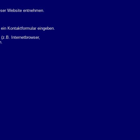
eser Website entnehmen.
 ein Kontaktformular eingeben.
z.B. Internetbrowser,
n.
 Ihres Nutzerverhaltens
 Daten zu erhalten. Sie haben
um Thema Datenschutz k�nnen
i der zust�ndigen
t sogenannten
kverfolgt werden. Sie k�nnen
Sie in der folgenden